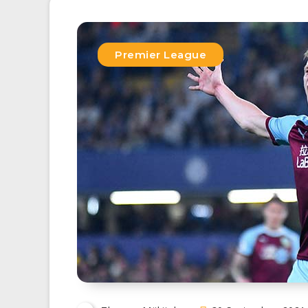
Premier League