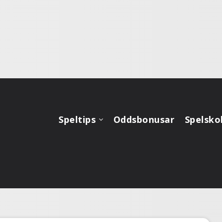
Speltips
Oddsbonusar
Spelsko