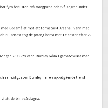
har fyra förluster, två oavgjorda och två segrar under
e med uddamålet mot ett formstarkt Arsenal, vann med
ch nu senast tog de poäng borta mot Leicester efter 2-
äsongen 2019-20 vann Burnley båda ligamatcherna med
match samtidigt som Burnley har en uppåtgående trend
i att de blir svårslagna.