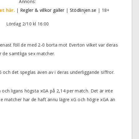
Annons:
t här.
|
Regler & villkor gäller
|
Stödlinjen.se
| 18+
Lördag 2/10 kl 16:00
nast föll de med 2-0 borta mot Everton vilket var deras
har de samtliga sex matcher.
16 och det speglas även av i deras underliggande siffror.
h och ligans högsta xGA på 2,14 per match. Det är inte
aste matcher har de haft ännu lägre xG och högre xGA än