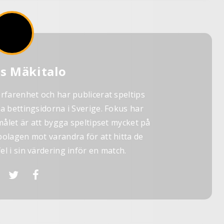
s Mäkitalo
farenhet och har publicerat speltips
ta bettingsidorna i Sverige. Fokus har
 målet är att bygga speltipset mycket på
bolagen mot varandra för att hitta de
el i sin värdering inför en match.