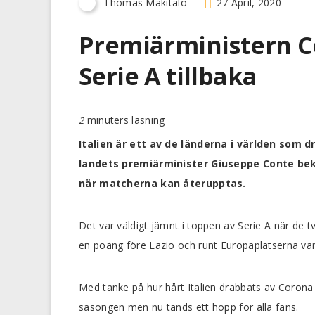
Thomas Mäkitalo
27 April, 2020
Premiärministern Co
Serie A tillbaka
minuters läsning
2
Italien är ett av de länderna i världen som
landets premiärminister Giuseppe Conte bekrä
när matcherna kan återupptas.
Det var väldigt jämnt i toppen av Serie A när de t
en poäng före Lazio och runt Europaplatserna var d
Med tanke på hur hårt Italien drabbats av Corona
säsongen men nu tänds ett hopp för alla fans.