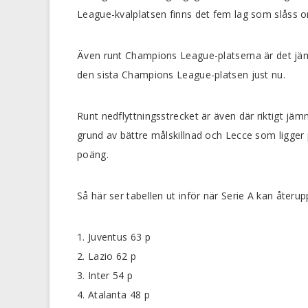
League-kvalplatsen finns det fem lag som slåss 
Även runt Champions League-platserna är det jä
den sista Champions League-platsen just nu.
Runt nedflyttningsstrecket är även där riktigt jäm
grund av bättre målskillnad och Lecce som ligger p
poäng.
Så här ser tabellen ut inför när Serie A kan återup
1. Juventus 63 p
2. Lazio 62 p
3. Inter 54 p
4. Atalanta 48 p