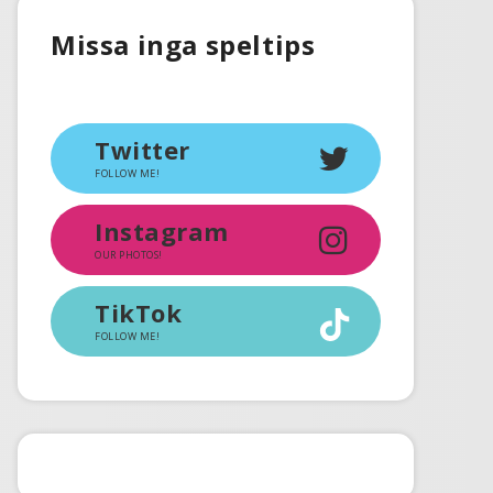
Missa inga speltips
Twitter
FOLLOW ME!
Instagram
OUR PHOTOS!
TikTok
FOLLOW ME!