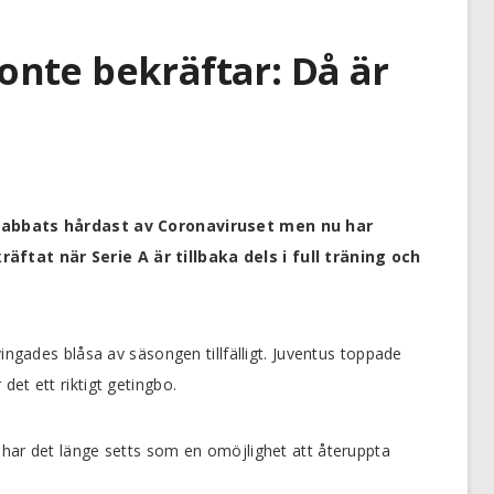
nte bekräftar: Då är
 drabbats hårdast av Coronaviruset men nu har
ftat när Serie A är tillbaka dels i full träning och
vingades blåsa av säsongen tillfälligt. Juventus toppade
et ett riktigt getingbo.
 har det länge setts som en omöjlighet att återuppta