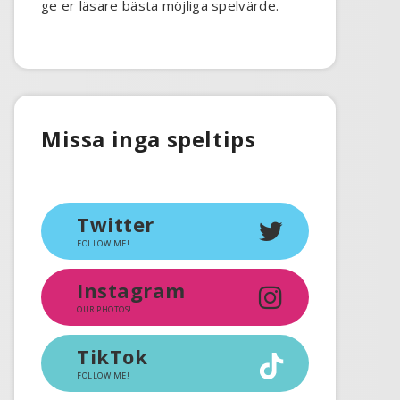
ge er läsare bästa möjliga spelvärde.
Missa inga speltips
Twitter
FOLLOW ME!
Instagram
OUR PHOTOS!
TikTok
FOLLOW ME!