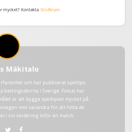
 för mycket? Kontakta
Stödlinjen.
s Mäkitalo
farenhet och har publicerat speltips
ta bettingsidorna i Sverige. Fokus har
 målet är att bygga speltipset mycket på
bolagen mot varandra för att hitta de
el i sin värdering inför en match.