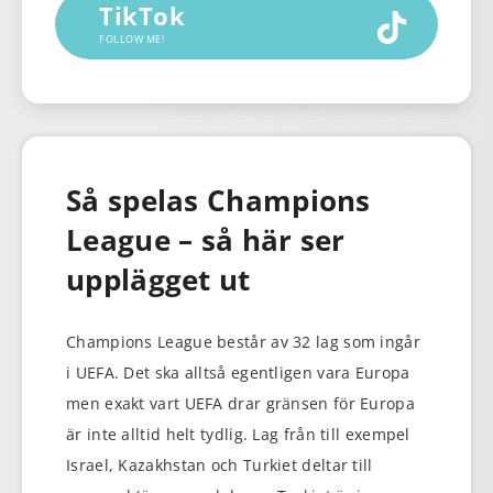
TikTok
FOLLOW ME!
Så spelas Champions
League – så här ser
upplägget ut
Champions League består av 32 lag som ingår
i UEFA. Det ska alltså egentligen vara Europa
men exakt vart UEFA drar gränsen för Europa
är inte alltid helt tydlig. Lag från till exempel
Israel, Kazakhstan och Turkiet deltar till