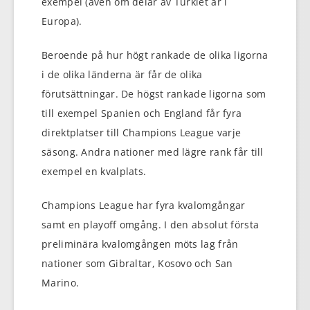
exempel (även om delar av Turkiet är i
Europa).
Beroende på hur högt rankade de olika ligorna
i de olika länderna är får de olika
förutsättningar. De högst rankade ligorna som
till exempel Spanien och England får fyra
direktplatser till Champions League varje
säsong. Andra nationer med lägre rank får till
exempel en kvalplats.
Champions League har fyra kvalomgångar
samt en playoff omgång. I den absolut första
preliminära kvalomgången möts lag från
nationer som Gibraltar, Kosovo och San
Marino.