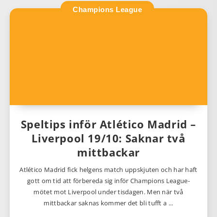
Champions League
Speltips inför Atlético Madrid –
Liverpool 19/10: Saknar två
mittbackar
Atlético Madrid fick helgens match uppskjuten och har haft
gott om tid att förbereda sig inför Champions League-
mötet mot Liverpool under tisdagen. Men när två
mittbackar saknas kommer det bli tufft a ...