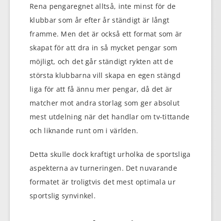
Rena pengaregnet alltså, inte minst för de
klubbar som år efter år ständigt är långt
framme. Men det är också ett format som är
skapat för att dra in så mycket pengar som
möjligt, och det går ständigt rykten att de
största klubbarna vill skapa en egen stängd
liga för att få ännu mer pengar, då det är
matcher mot andra storlag som ger absolut
mest utdelning när det handlar om tv-tittande
och liknande runt om i världen.
Detta skulle dock kraftigt urholka de sportsliga
aspekterna av turneringen. Det nuvarande
formatet är troligtvis det mest optimala ur
sportslig synvinkel.