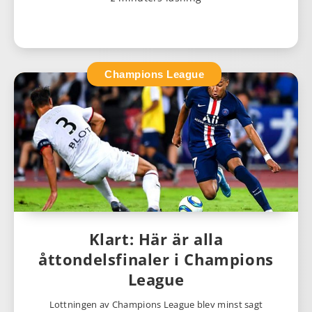
Champions League
Klart: Här är alla
åttondelsfinaler i Champions
League
Lottningen av Champions League blev minst sagt