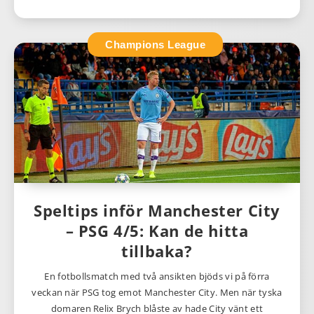
Champions League
Speltips inför Manchester City
– PSG 4/5: Kan de hitta
tillbaka?
En fotbollsmatch med två ansikten bjöds vi på förra
veckan när PSG tog emot Manchester City. Men när tyska
domaren Relix Brych blåste av hade City vänt ett