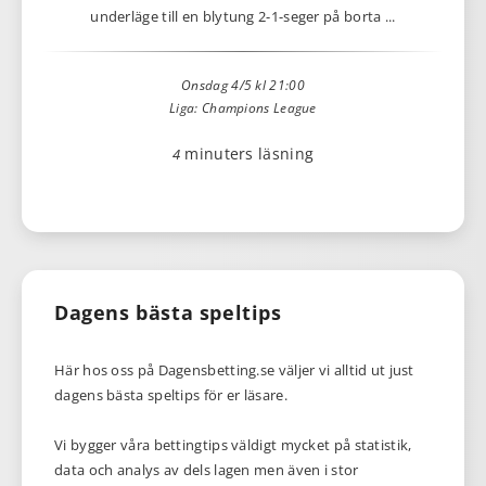
underläge till en blytung 2-1-seger på borta ...
Onsdag 4/5 kl 21:00
Liga: Champions League
minuters läsning
4
Dagens bästa speltips
Här hos oss på Dagensbetting.se väljer vi alltid ut just
dagens bästa speltips för er läsare.
Vi bygger våra bettingtips väldigt mycket på statistik,
data och analys av dels lagen men även i stor