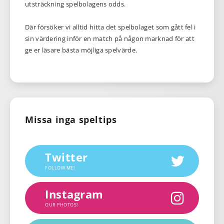
utsträckning spelbolagens odds.
Där försöker vi alltid hitta det spelbolaget som gått fel i
sin värdering inför en match på någon marknad för att
ge er läsare bästa möjliga spelvärde.
Missa inga speltips
Twitter
FOLLOW ME!
Instagram
OUR PHOTOS!