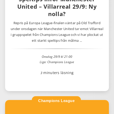
United – Villarreal 29/9: Ny
nolla?
Repris på Europa League-finalen väntar på Old Trafford
under onsdagen när Manchester United tar emot Villarreal
i gruppspelet från Champions League och vi har plockat ut
ett starkt speltips från målma ...
Onsdag 29/9 kl 21:00
Liga: Champions League
minuters läsning
3
Champions League