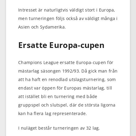
Intresset är naturligtvis väldigt stort i Europa,
men turneringen följs också av väldigt många i
Asien och Sydamerika.
Ersatte Europa-cupen
Champions League ersatte Europa-cupen för
mästarlag säsongen 1992/93. Då gick man från
att ha haft en renodlad utslagsturnering, som
endast var öppen för Europas mästarlag, till
att istället bli en turnering med både
gruppspel och slutspel, där de största ligorna
kan ha flera lag representerade.
I nuläget består turneringen av 32 lag.