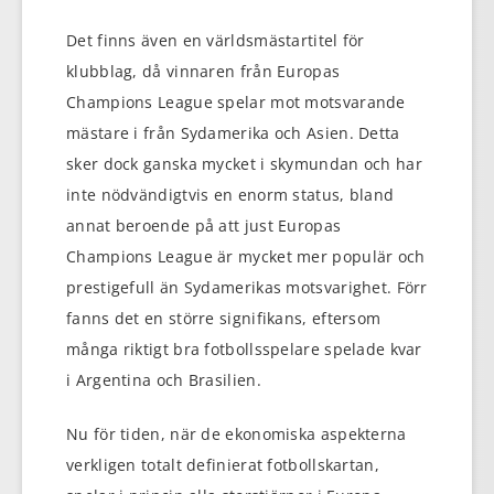
Det finns även en världsmästartitel för
klubblag, då vinnaren från Europas
Champions League spelar mot motsvarande
mästare i från Sydamerika och Asien. Detta
sker dock ganska mycket i skymundan och har
inte nödvändigtvis en enorm status, bland
annat beroende på att just Europas
Champions League är mycket mer populär och
prestigefull än Sydamerikas motsvarighet. Förr
fanns det en större signifikans, eftersom
många riktigt bra fotbollsspelare spelade kvar
i Argentina och Brasilien.
Nu för tiden, när de ekonomiska aspekterna
verkligen totalt definierat fotbollskartan,