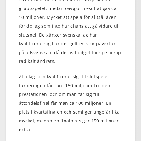
gruppspelet, medan oavgjort resultat gav ca
10 miljoner. Mycket att spela för alltså, även
för de lag som inte har chans att gå vidare till
slutspel. De gånger svenska lag har
kvalificerat sig har det gett en stor påverkan
på allsvenskan, då deras budget för spelarköp
radikalt ändrats.
Alla lag som kvalificerar sig till slutspelet i
turneringen får runt 150 miljoner för den
prestationen, och om man tar sig till
åttondelsfinal får man ca 100 miljoner. En
plats i kvartsfinalen och semi ger ungefär lika
mycket, medan en finalplats ger 150 miljoner
extra.