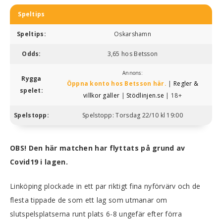
Speltips
Speltips:
Oskarshamn
Odds:
3,65 hos Betsson
Annons:
Rygga
Öppna konto hos Betsson här.
|
Regler &
spelet:
villkor gäller
|
Stödlinjen.se
| 18+
Spelstopp:
Spelstopp: Torsdag 22/10 kl 19:00
OBS! Den här matchen har flyttats på grund av
Covid19 i lagen.
Linköping plockade in ett par riktigt fina nyförvärv och de
flesta tippade de som ett lag som utmanar om
slutspelsplatserna runt plats 6-8 ungefär efter förra