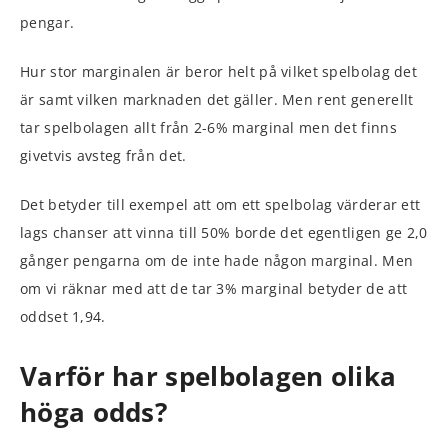
pengar.
Hur stor marginalen är beror helt på vilket spelbolag det
är samt vilken marknaden det gäller. Men rent generellt
tar spelbolagen allt från 2-6% marginal men det finns
givetvis avsteg från det.
Det betyder till exempel att om ett spelbolag värderar ett
lags chanser att vinna till 50% borde det egentligen ge 2,0
gånger pengarna om de inte hade någon marginal. Men
om vi räknar med att de tar 3% marginal betyder de att
oddset 1,94.
Varför har spelbolagen olika
höga odds?