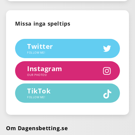
Missa inga speltips
Twitter
FOLLOW ME!
Instagram
OUR PHOTOS!
TikTok
FOLLOW ME!
Om Dagensbetting.se