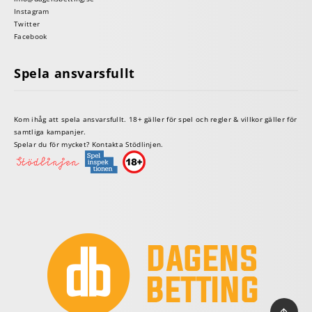
Instagram
Twitter
Facebook
Spela ansvarsfullt
Kom ihåg att spela ansvarsfullt. 18+ gäller för spel och regler & villkor gäller för
samtliga kampanjer.
Spelar du för mycket? Kontakta Stödlinjen.