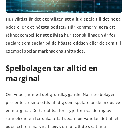
Hur viktigt är det egentligen att alltid spela till det höga
odds eller det högsta oddset? Här kommer vi göra ett
räkneexempel för att påvisa hur stor skillnaden är för
spelare som spelar på de högsta oddsen eller de som till
exempel spelar marknadens snittodds.
Spelbolagen tar alltid en
marginal
Om vi börjar med det grundläggande. När spelbolagen
presenterar sina odds till dig som spelare är de inklusive
en marginal. De har alltså först gjort en värdering av
sannolikheten för olika utfall sedan omvandlas det till ett
odds och en marginal läggs på för att de ska tjäna