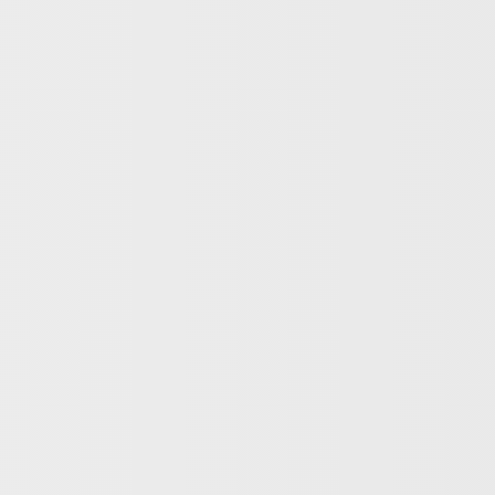
a odds hos ComeOn och ta del av 100 kr bonus som ny
or gäller
|
Stödlinjen.se
| 18+
pt in 23 mål på åtta ligamatcher den här säsongen.
som kan utnyttja misstag från motståndare.
GA i Premier League den här säsongen.
 det blir en stängd matchbild om 0-0 står sig.