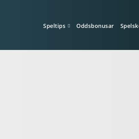
Speltips
Oddsbonusar
Spelsk
stle – Leeds 17/9:
sta försvar?