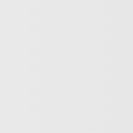
Snabbare