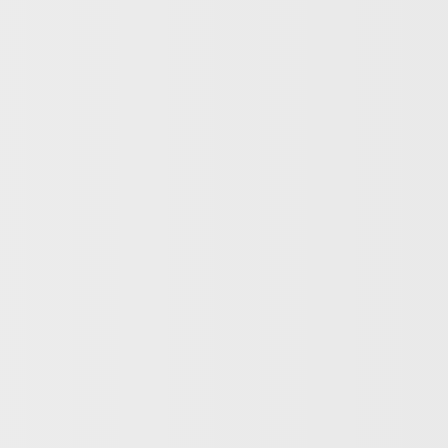
 under fredagskvällen och fråga är om det här
a försvar som ställs mot varandra?
r.
|
Regler & villkor gäller
|
Stödlinjen.se
| 18+