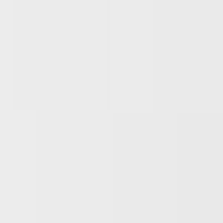
atcherna på hemmaplan gått över den linan och för
l.
 som de kommer lockas upp nu när de möter ett på
nom i laget får Newcastle ett helt annat offensivt hot
ste matcherna.
ju gjorda mål på de fyra tidigare matcherna under
ds offensiv att räkna med, speciellt mot något enklare