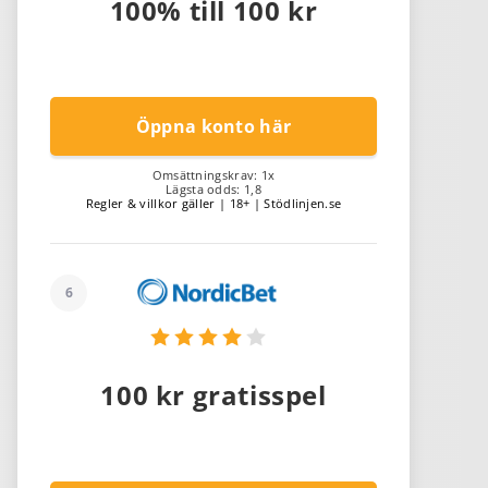
100% till 100 kr
Öppna konto här
Omsättningskrav: 1x
Lägsta odds: 1,8
Regler & villkor gäller | 18+ |
Stödlinjen.se
6
100 kr gratisspel