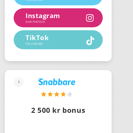
Instagram
OUR PHOTOS!
TikTok
FOLLOW ME!
1
2 500 kr bonus