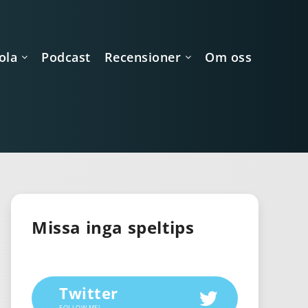
ola
Podcast
Recensioner
Om oss
Missa inga speltips
Twitter
FOLLOW ME!