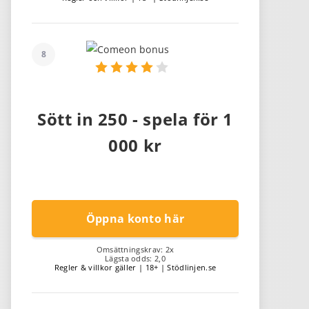
8
Sött in 250 - spela för 1
000 kr
Öppna konto här
Omsättningskrav: 2x
Lägsta odds: 2,0
Regler & villkor gäller | 18+ |
Stödlinjen.se