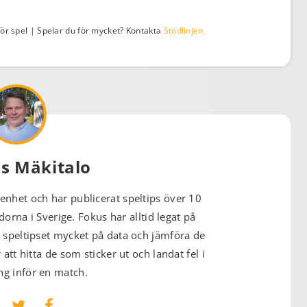
 för spel | Spelar du för mycket? Kontakta
Stödlinjen.
s Mäkitalo
enhet och har publicerat speltips över 10
idorna i Sverige. Fokus har alltid legat på
a speltipset mycket på data och jämföra de
tt hitta de som sticker ut och landat fel i
ng inför en match.