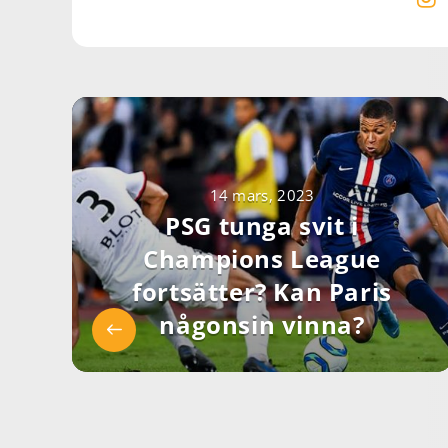
14 mars, 2023
PSG tunga svit i
Champions League
fortsätter? Kan Paris
någonsin vinna?