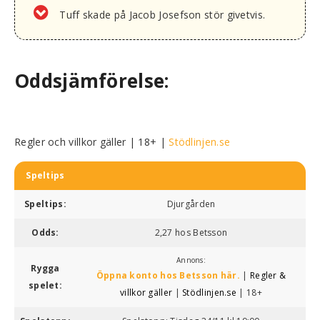
Tuff skade på Jacob Josefson stör givetvis.
Oddsjämförelse:
Regler och villkor gäller | 18+ |
Stödlinjen.se
Speltips
Speltips:
Djurgården
Odds:
2,27 hos Betsson
Annons:
Rygga
Öppna konto hos Betsson här.
|
Regler &
spelet:
villkor gäller
|
Stödlinjen.se
| 18+