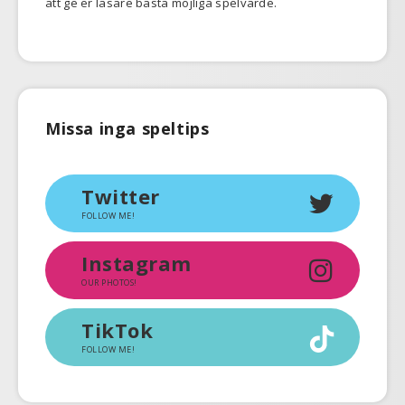
att ge er läsare bästa möjliga spelvärde.
Missa inga speltips
Twitter
FOLLOW ME!
Instagram
OUR PHOTOS!
TikTok
FOLLOW ME!