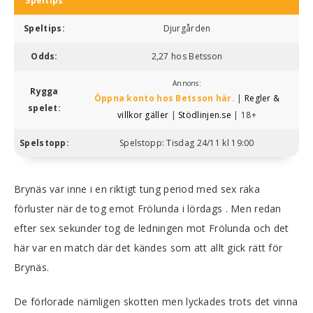
Speltips
Speltips:
Djurgården
Odds:
2,27 hos Betsson
Annons:
Rygga
Öppna konto hos Betsson här.
|
Regler &
spelet:
villkor gäller
|
Stödlinjen.se
| 18+
Spelstopp:
Spelstopp: Tisdag 24/11 kl 19:00
Brynäs var inne i en riktigt tung period med sex raka
förluster när de tog emot Frölunda i lördags . Men redan
efter sex sekunder tog de ledningen mot Frölunda och det
här var en match där det kändes som att allt gick rätt för
Brynäs.
De förlorade nämligen skotten men lyckades trots det vinna