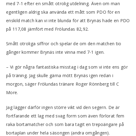
med 7-1 efter en smått otrolig utdelning. Även om man
egentligen aldrig ska använda ett mått som PDO för en
enskild match kan vi inte blunda för att Brynäs hade en PDO
på 117,08 jämfört med Frölundas 82,92.
Smått otroliga siffror och spelar de om den matchen tio
gånger kommer Brynäs inte vinna med 7-1 igen.
– Vi gör några fantastiska misstag i dag som vi inte ens gör
på träning. Jag skulle gärna mött Brynäs igen redan i
morgon, säger Frölundas tränare Roger Rönnberg till C
More.
Jag lägger därför ingen större vikt vid den segern. De är
fortfarande ett lag med svag form som även förlorat fem
raka bortamatcher och som bara tagit en trepoängare på
bortaplan under hela säsongen (andra omgången).