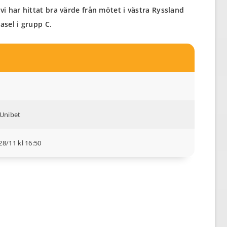
i har hittat bra värde från mötet i västra Ryssland
asel i grupp C.
 Unibet
28/11 kl 16:50