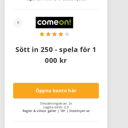
8
Sött in 250 - spela för 1
000 kr
Öppna konto här
Omsättningskrav: 2x
Lägsta odds: 2,0
Regler & villkor gäller | 18+ |
Stödlinjen.se