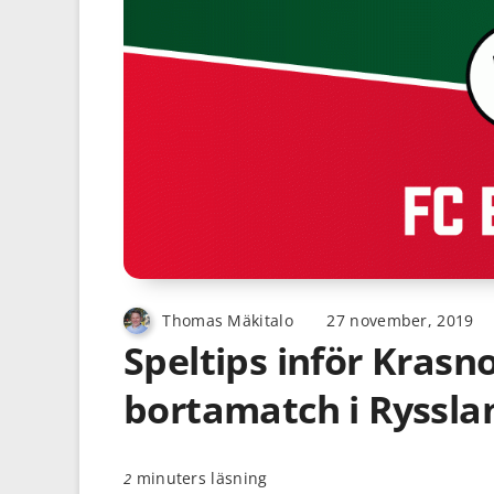
Thomas Mäkitalo
27 november, 2019
Speltips inför Krasno
bortamatch i Ryssla
minuters läsning
2