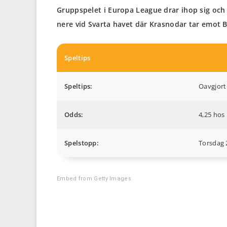
Gruppspelet i Europa League drar ihop sig och v
nere vid Svarta havet där Krasnodar tar emot B
Speltips
Speltips:
Oavgjort
Odds:
4,25 hos
Spelstopp:
Torsdag 
Embed from Getty Images