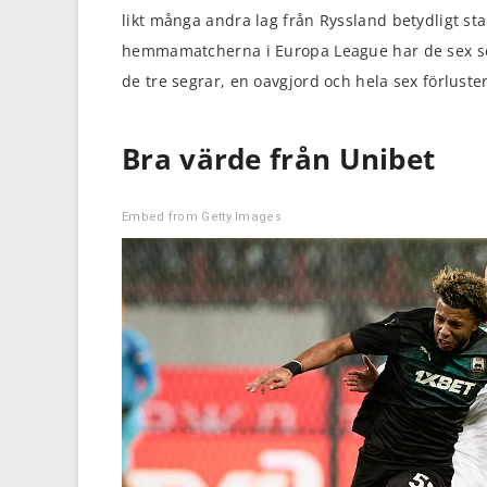
likt många andra lag från Ryssland betydligt s
hemmamatcherna i Europa League har de sex segr
de tre segrar, en oavgjord och hela sex förluster
Bra värde från Unibet
Embed from Getty Images