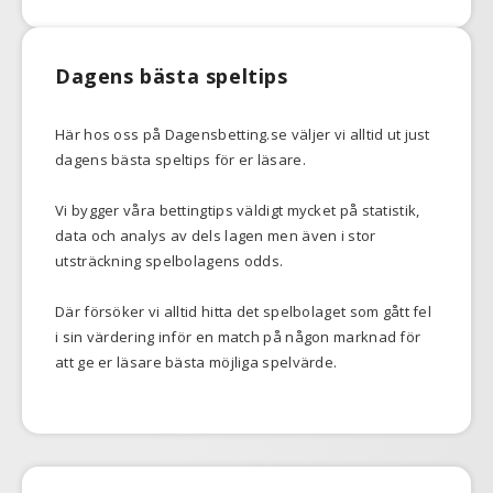
Dagens bästa speltips
Här hos oss på Dagensbetting.se väljer vi alltid ut just
dagens bästa speltips för er läsare.
Vi bygger våra bettingtips väldigt mycket på statistik,
data och analys av dels lagen men även i stor
utsträckning spelbolagens odds.
Där försöker vi alltid hitta det spelbolaget som gått fel
i sin värdering inför en match på någon marknad för
att ge er läsare bästa möjliga spelvärde.