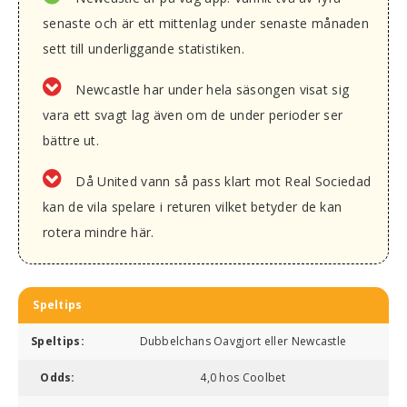
senaste och är ett mittenlag under senaste månaden
sett till underliggande statistiken.
Newcastle har under hela säsongen visat sig
vara ett svagt lag även om de under perioder ser
bättre ut.
Då United vann så pass klart mot Real Sociedad
kan de vila spelare i returen vilket betyder de kan
rotera mindre här.
Speltips
Speltips:
Dubbelchans Oavgjort eller Newcastle
Odds:
4,0 hos Coolbet