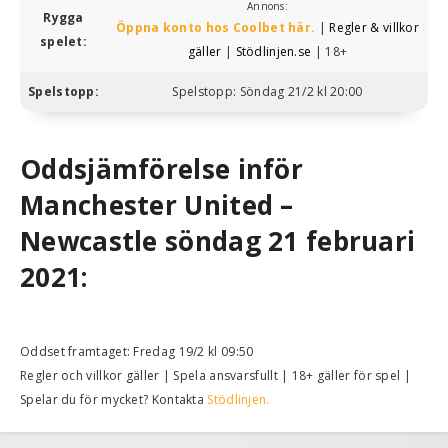
Annons:
Rygga
Öppna konto hos Coolbet här.
|
Regler & villkor
spelet:
gäller
|
Stödlinjen.se
| 18+
Spelstopp:
Spelstopp: Söndag 21/2 kl 20:00
Oddsjämförelse inför
Manchester United –
Newcastle söndag 21 februari
2021:
Oddset framtaget: Fredag 19/2 kl 09:50
Regler och villkor gäller | Spela ansvarsfullt | 18+ gäller för spel |
Spelar du för mycket? Kontakta
Stödlinjen.