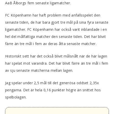
AaB Ålborgs fem senaste ligamatcher.
FC Köpenhamn har haft problem med anfallsspelet den
senaste tiden, de har bara gjort tre mål på sina fyra senaste
ligamatcher. FC Köpenhamn har också varit inblandade i en
hel del målfattiga matcher den senaste tiden. Det har blivit
färre än tre mål i fem av deras åtta senaste matcher.
Historiskt sett har det också blivit målsnålt när de här lagen
har spelat mot varandra. Det har blivit färre än tre mål i fem
av sju senaste matcherna mellan lagen.
Jag spelar under 2,5 mål till det generösa oddset 2,35x
pengarna. Det är hela 0,16 punkter högre än snittet hos
spelbolagen.