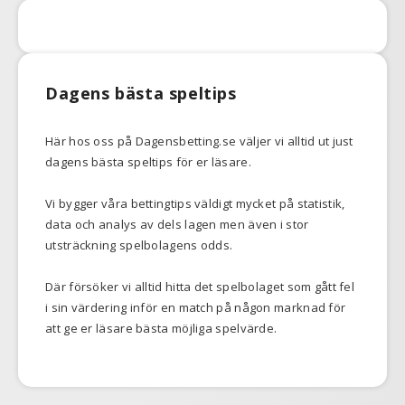
Dagens bästa speltips
Här hos oss på Dagensbetting.se väljer vi alltid ut just
dagens bästa speltips för er läsare.
Vi bygger våra bettingtips väldigt mycket på statistik,
data och analys av dels lagen men även i stor
utsträckning spelbolagens odds.
Där försöker vi alltid hitta det spelbolaget som gått fel
i sin värdering inför en match på någon marknad för
att ge er läsare bästa möjliga spelvärde.