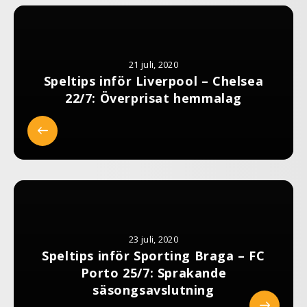
21 juli, 2020
Speltips inför Liverpool – Chelsea
22/7: Överprisat hemmalag
23 juli, 2020
Speltips inför Sporting Braga – FC
Porto 25/7: Sprakande
säsongsavslutning