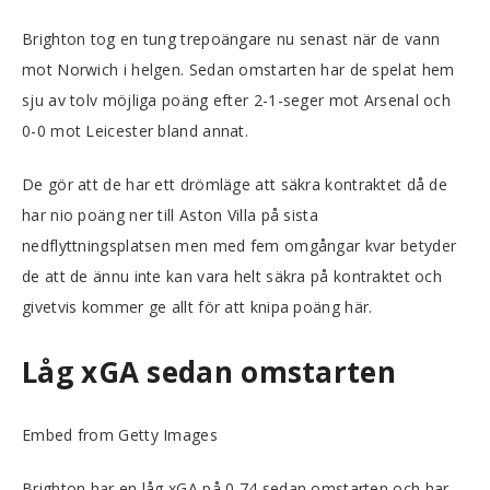
Brighton tog en tung trepoängare nu senast när de vann
mot Norwich i helgen. Sedan omstarten har de spelat hem
sju av tolv möjliga poäng efter 2-1-seger mot Arsenal och
0-0 mot Leicester bland annat.
De gör att de har ett drömläge att säkra kontraktet då de
har nio poäng ner till Aston Villa på sista
nedflyttningsplatsen men med fem omgångar kvar betyder
de att de ännu inte kan vara helt säkra på kontraktet och
givetvis kommer ge allt för att knipa poäng här.
Låg xGA sedan omstarten
Embed from Getty Images
Brighton har en låg xGA på 0,74 sedan omstarten och har