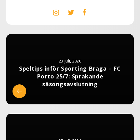
23 juli, 2020
Speltips inför Sporting Braga – FC
Porto 25/7: Sprakande
säsongsavslutning