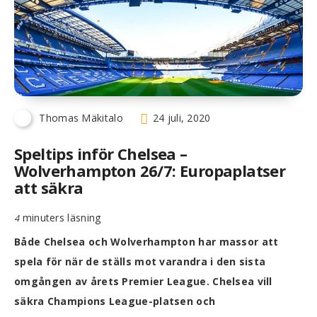
Thomas Mäkitalo
24 juli, 2020
Speltips inför Chelsea –
Wolverhampton 26/7: Europaplatser
att säkra
minuters läsning
4
Både Chelsea och Wolverhampton har massor att
spela för när de ställs mot varandra i den sista
omgången av årets Premier League. Chelsea vill
säkra Champions League-platsen och