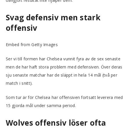
oavgjort resultat inte hjälper dem.
Svag defensiv men stark
offensiv
Embed from Getty Images
Ser vi till formen har Chelsea vunnit fyra av de sex senaste
men de har haft stora problem med defensiven. Över deras
sju senaste matchar har de släppt in hela 14 mål (två per
match i snitt).
Som tur är för Chelsea har offensiven fortsatt leverera med
15 gjorda mål under samma period.
Wolves offensiv löser ofta