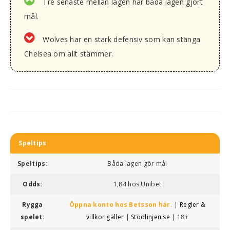
Tre senaste mellan lagen har båda lagen gjort
mål.
Wolves har en stark defensiv som kan stänga
Chelsea om allt stämmer.
Speltips
Speltips:
Båda lagen gör mål
Odds:
1,84 hos Unibet
Rygga
Öppna konto hos Betsson här.
|
Regler &
spelet:
villkor gäller
|
Stödlinjen.se
| 18+