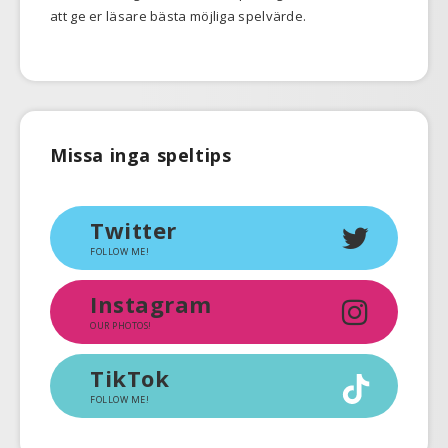
att ge er läsare bästa möjliga spelvärde.
Missa inga speltips
Twitter
FOLLOW ME!
Instagram
OUR PHOTOS!
TikTok
FOLLOW ME!