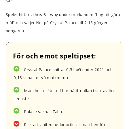
spel.
Spelet hittar vi hos Betway under markanden “Lag att göra
mål” och väljer Nej på Crystal Palace till 2,15 gånger
pengarna.
För och emot speltipset:
Crystal Palace snittat 0,54 xG under 2021 och
0,13 senaste två matcherna.
Manchester United har hållit nollan i sex av tio
senaste.
Palace saknar Zaha.
Risk att United nedprioriterar matchen för