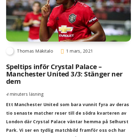
Thomas Mäkitalo
1 mars, 2021
Speltips inför Crystal Palace –
Manchester United 3/3: Stänger ner
dem
minuters läsning
4
Ett Manchester United som bara vunnit fyra av deras
tio senaste matcher reser till de södra kvarteren av
London där Crystal Palace väntar hemma på Selhurst
Park. Vi ser en tydlig matchbild framför oss och har