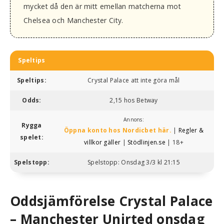
mycket då den är mitt emellan matcherna mot
Chelsea och Manchester City.
Speltips
Speltips:
Crystal Palace att inte göra mål
Odds:
2,15 hos Betway
Annons:
Rygga
Öppna konto hos Nordicbet här.
|
Regler &
spelet:
villkor gäller
|
Stödlinjen.se
| 18+
Spelstopp:
Spelstopp: Onsdag 3/3 kl 21:15
Oddsjämförelse Crystal Palace
– Manchester Unirted onsdag