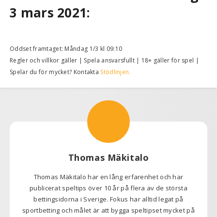
3 mars 2021:
Oddset framtaget: Måndag 1/3 kl 09:10
Regler och villkor gäller | Spela ansvarsfullt | 18+ gäller för spel |
Spelar du för mycket? Kontakta
Stödlinjen.
Thomas Mäkitalo
Thomas Mäkitalo har en lång erfarenhet och har
publicerat speltips över 10 år på flera av de största
bettingsidorna i Sverige. Fokus har alltid legat på
sportbetting och målet är att bygga speltipset mycket på