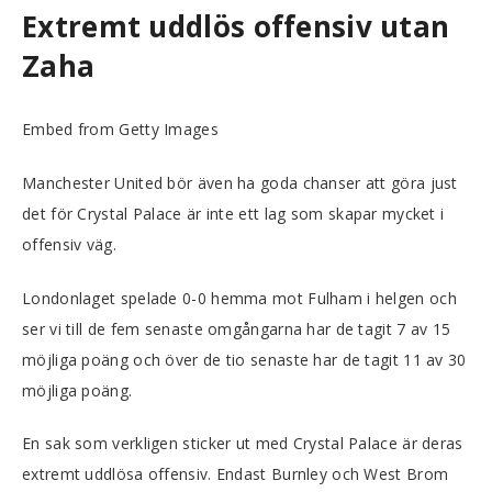
Extremt uddlös offensiv utan
Zaha
Embed from Getty Images
Manchester United bör även ha goda chanser att göra just
det för Crystal Palace är inte ett lag som skapar mycket i
offensiv väg.
Londonlaget spelade 0-0 hemma mot Fulham i helgen och
ser vi till de fem senaste omgångarna har de tagit 7 av 15
möjliga poäng och över de tio senaste har de tagit 11 av 30
möjliga poäng.
En sak som verkligen sticker ut med Crystal Palace är deras
extremt uddlösa offensiv. Endast Burnley och West Brom