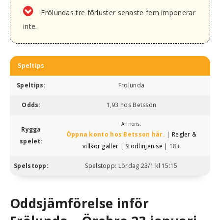
Frölundas tre förluster senaste fem imponerar
inte.
Speltips
Speltips:
Frölunda
Odds:
1,93 hos Betsson
Annons:
Rygga
Öppna konto hos Betsson här.
|
Regler &
spelet:
villkor gäller
|
Stödlinjen.se
| 18+
Spelstopp:
Spelstopp: Lördag 23/1 kl 15:15
Oddsjämförelse inför