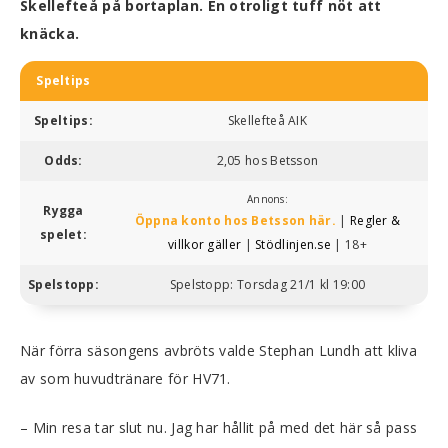
Skellefteå på bortaplan. En otroligt tuff nöt att
knäcka.
Speltips
Speltips:
Skellefteå AIK
Odds:
2,05 hos Betsson
Annons:
Rygga
Öppna konto hos Betsson här.
|
Regler &
spelet:
villkor gäller
|
Stödlinjen.se
| 18+
Spelstopp:
Spelstopp: Torsdag 21/1 kl 19:00
När förra säsongens avbröts valde Stephan Lundh att kliva
av som huvudtränare för HV71.
– Min resa tar slut nu. Jag har hållit på med det här så pass