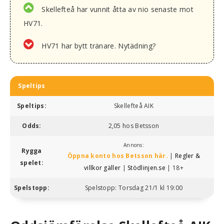
Skellefteå har vunnit åtta av nio senaste mot
HV71.
HV71 har bytt tränare. Nytädning?
Speltips
Speltips:
Skellefteå AIK
Odds:
2,05 hos Betsson
Annons:
Rygga
Öppna konto hos Betsson här.
|
Regler &
spelet:
villkor gäller
|
Stödlinjen.se
| 18+
Spelstopp:
Spelstopp: Torsdag 21/1 kl 19:00