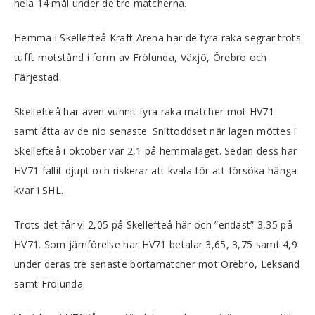
hela 14 mål under de tre matcherna.
Hemma i Skellefteå Kraft Arena har de fyra raka segrar trots
tufft motstånd i form av Frölunda, Växjö, Örebro och
Färjestad.
Skellefteå har även vunnit fyra raka matcher mot HV71
samt åtta av de nio senaste. Snittoddset när lagen möttes i
Skellefteå i oktober var 2,1 på hemmalaget. Sedan dess har
HV71 fallit djupt och riskerar att kvala för att försöka hänga
kvar i SHL.
Trots det får vi 2,05 på Skellefteå här och ”endast” 3,35 på
HV71. Som jämförelse har HV71 betalar 3,65, 3,75 samt 4,9
under deras tre senaste bortamatcher mot Örebro, Leksand
samt Frölunda.