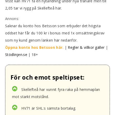
Visst kan HV71 få en nytändning under nya tränare men till
2,05 tar vi rygg på Skellefteå här.
Annons:
Saknar du konto hos Betsson som erbjuder det högsta
oddset här får du 100 kr i bonus med 1x omsättningskrav
som ny kund genom länken här nedanför.
Öppna konto hos Betsson här.
|
Regler & villkor gäller
|
Stödlinjen.se
| 18+
För och emot speltipset:
Skellefteå har vunnit fyra raka på hemmaplan
mot starkt motstånd.
HV71 är SHL:s sämsta bortalag.