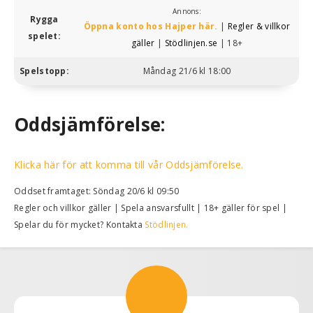
Annons:
Rygga
Öppna konto hos Hajper här.
|
Regler & villkor
spelet:
gäller
|
Stödlinjen.se
| 18+
Spelstopp:
Måndag 21/6 kl 18:00
Oddsjämförelse:
Klicka här för att komma till vår Oddsjämförelse.
Oddset framtaget: Söndag 20/6 kl 09:50
Regler och villkor gäller | Spela ansvarsfullt | 18+ gäller för spel |
Spelar du för mycket? Kontakta
Stödlinjen.