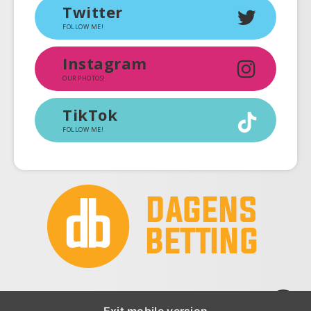
Twitter
FOLLOW ME!
Instagram
OUR PHOTOS!
TikTok
FOLLOW ME!