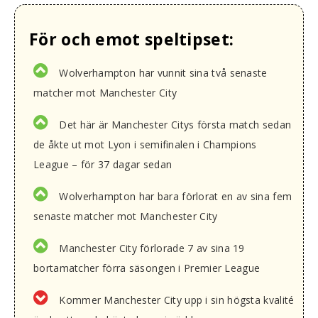
För och emot speltipset:
Wolverhampton har vunnit sina två senaste
matcher mot Manchester City
Det här är Manchester Citys första match sedan
de åkte ut mot Lyon i semifinalen i Champions
League – för 37 dagar sedan
Wolverhampton har bara förlorat en av sina fem
senaste matcher mot Manchester City
Manchester City förlorade 7 av sina 19
bortamatcher förra säsongen i Premier League
Kommer Manchester City upp i sin högsta kvalité