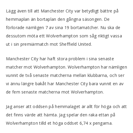
Lägg även till att Manchester City var betydligt bättre på
hemmaplan än bortaplan den gångna säsongen. De
förlorade nämligen 7 av sina 19 bortamatcher. Nu ska de
dessutom möta ett Wolverhampton som såg riktigt vassa
ut i sin premiärmatch mot Sheffield United.
Manchester City har haft stora problem i sina senaste
matcher mot Wolverhampton. Wolverhampton har nämligen
vunnit de två senaste matcherna mellan klubbarna, och ser
vi ännu längre bakåt har Manchester City bara vunnit en av
de fem senaste matcherna mot Wolverhampton.
Jag anser att oddsen på hemmalaget är allt för höga och att
det finns värde att hämta. Jag spelar den raka ettan på
Wolverhampton tilld et höga oddset 6,74 x pengarna.