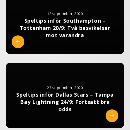
18 september, 2020
Speltips inför Southampton –
Tottenham 20/9: Två besvikelser
mot varandra
23 september, 2020
Speltips inför Dallas Stars – Tampa
Bay Lightning 24/9: Fortsatt bra
odds