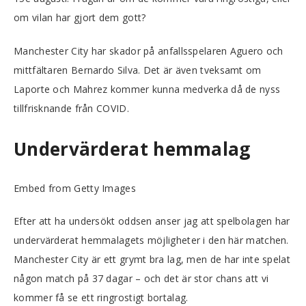
om vilan har gjort dem gott?
Manchester City har skador på anfallsspelaren Aguero och
mittfältaren Bernardo Silva. Det är även tveksamt om
Laporte och Mahrez kommer kunna medverka då de nyss
tillfrisknande från COVID.
Undervärderat hemmalag
Embed from Getty Images
Efter att ha undersökt oddsen anser jag att spelbolagen har
undervärderat hemmalagets möjligheter i den här matchen.
Manchester City är ett grymt bra lag, men de har inte spelat
någon match på 37 dagar – och det är stor chans att vi
kommer få se ett ringrostigt bortalag.