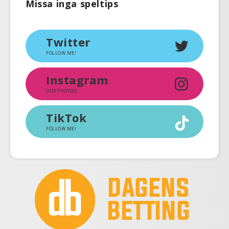
Missa inga speltips
Twitter
FOLLOW ME!
Instagram
OUR PHOTOS!
TikTok
FOLLOW ME!