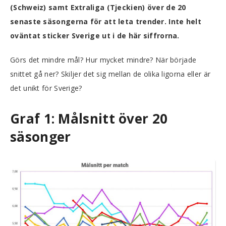
(Schweiz) samt Extraliga (Tjeckien) över de 20
senaste säsongerna för att leta trender. Inte helt
oväntat sticker Sverige ut i de här siffrorna.
Görs det mindre mål? Hur mycket mindre? När började
snittet gå ner? Skiljer det sig mellan de olika ligorna eller är
det unikt för Sverige?
Graf 1: Målsnitt över 20
säsonger