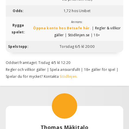
Odds:
1,72 hos Unibet
Annons:
Rygga
Öppna konto hos Betsafe här.
|
Regler & villkor
spelet:
gäller
|
Stödlinjen.se
| 18+
Spelstopp:
Torsdag 6/5 kl 20:00
Oddset framtaget: Tisdag 4/5 kl 12:20
Regler och villkor gäller | Spela ansvarsfullt | 18+ gäller för spel |
Spelar du för mycket? Kontakta
Stödlinjen.
Thomas Mäkitalo